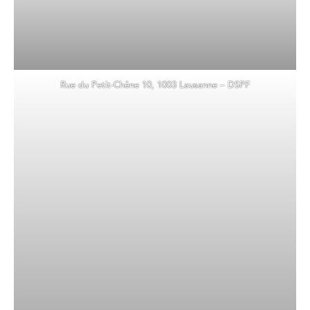
Rue du Petit-Chêne 10, 1003 Lausanne – DSPF