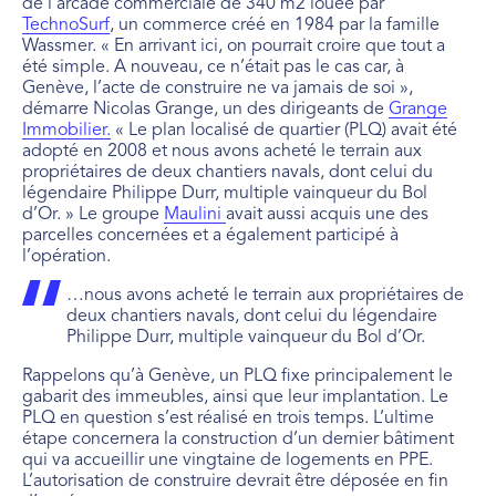
de l’arcade commerciale de 340 m2 louée par
TechnoSurf
, un commerce créé en 1984 par la famille
Wassmer. « En arrivant ici, on pourrait croire que tout a
été simple. A nouveau, ce n’était pas le cas car, à
Genève, l’acte de construire ne va jamais de soi »,
démarre Nicolas Grange, un des dirigeants de
Grange
Immobilier.
« Le plan localisé de quartier (PLQ) avait été
adopté en 2008 et nous avons acheté le terrain aux
propriétaires de deux chantiers navals, dont celui du
légendaire Philippe Durr, multiple vainqueur du Bol
d’Or. » Le groupe
Maulini
avait aussi acquis une des
parcelles concernées et a également participé à
l’opération.
…nous avons acheté le terrain aux propriétaires de
deux chantiers navals, dont celui du légendaire
Philippe Durr, multiple vainqueur du Bol d’Or.
Rappelons qu’à Genève, un PLQ fixe principalement le
gabarit des immeubles, ainsi que leur implantation. Le
PLQ en question s’est réalisé en trois temps. L’ultime
étape concernera la construction d’un dernier bâtiment
qui va accueillir une vingtaine de logements en PPE.
L’autorisation de construire devrait être déposée en fin