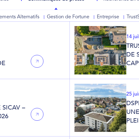
sements Alternatifs
Gestion de Fortune
Entreprise
Trus
14 ju
TRU
DE 
DE
CAP
25 ju
DSP
 SICAV –
UNE
026
PLE