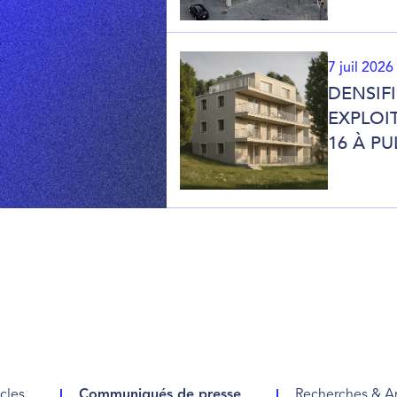
7 juil 2026
DENSIF
EXPLOIT
16 À PU
icles
Communiqués de presse
Recherches & A