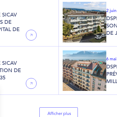
2 jui
 SICAV
DSP
S DE
SON
ITAL DE
DE 
6 mai
 SICAV
DSP
TION DE
PRÉ
35
MIL
Afficher plus